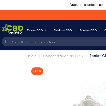
Flores CBD
Resinas CBD
Aceites CBD
C
Inicio
Concentrados de CBD
Isolat 
-15%