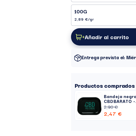
100G
2,89 €/gr
Añadir al carrito
Entrega prevista el: Mi
Productos comprados 
Bandeja negr
CBDBARATO -
Metalizado
2,90 €
2,47 €