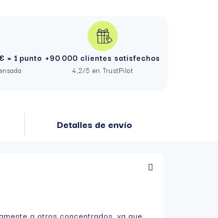
€ = 1 punto
+90 000 clientes satisfechos
pensada
4,2/5 en TrustPilot
Detalles de envío
amente a otros concentrados, ya que,