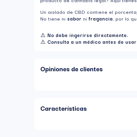
producto de cannabis legal? Aquí tienes
Un aislado de CBD contiene el porcent
No tiene ni
sabor
ni
fragancia
, por lo q
⚠️
No debe ingerirse directamente.
⚠️
Consulta a un médico antes de usar
Opiniones de clientes
Características