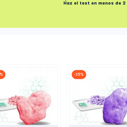
Haz el test
en menos de 2
5%
-15%