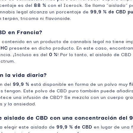
centaje es del
88 %
con el Icerock. Se llama "aislado" 
cannabis legal alcanza un porcentaje de
99,9 % de CBD p
 terpén, tricoma ni flavonoide.
CBD en Francia?
D
contenido en un producto de cannabis legal no tiene im
THC
presente en dicho producto. En este caso, encontramo
ncia. ¡Incluso es del
0 %
! Por lo tanto, el aislado de CB
ectrum.
 la vida diaria?
ón del
99,9 %
está disponible en forma de un polvo muy
f
os tengan. Este polvo de CBD puro también puede añadir
petece una infusión de CBD? Se mezcla con un cuerpo gr
s y la ansiedad.
te aislado de CBD con una concentración del 
a elegir este aislado de
99,9 % de CBD
en lugar de una f