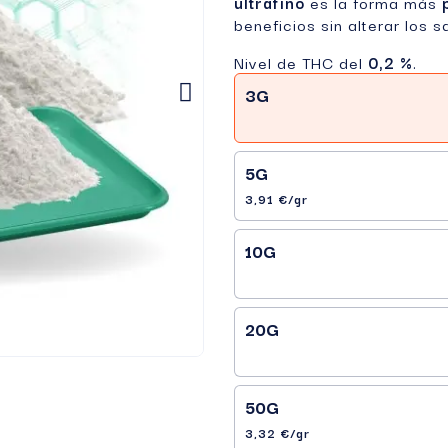
ultrafino
es la forma más
beneficios sin alterar los s
Nivel de THC del
0,2 %
.
3G
5G
3,91 €/gr
10G
20G
50G
3,32 €/gr