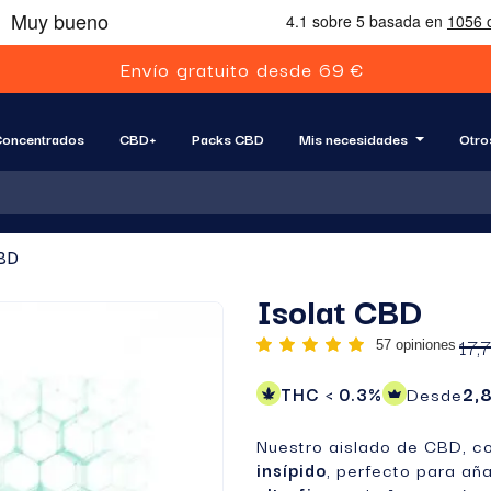
E
n
v
í
o
g
r
a
t
u
i
t
o
d
e
s
d
e
6
9
€
oncentrados
CBD+
Packs CBD
Mis necesidades
Otro
CBD
Isolat CBD
17,
57 opiniones
THC < 0.3%
Desde
2,
Nuestro aislado de CBD, c
insípido
, perfecto para aña