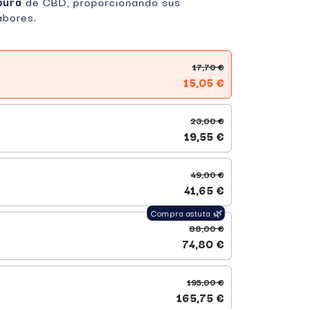
pura
de CBD, proporcionando sus
abores.
17,70 €
15,05 €
23,00 €
19,55 €
49,00 €
41,65 €
88,00 €
74,80 €
195,00 €
165,75 €