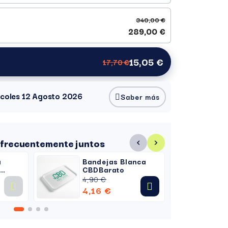
340,00 €
289,00 €
15,05 €
17,70 €
ércoles 12 Agosto 2026
Saber más
frecuentemente juntos
a
Bandejas Blanca
Ce
CBDBarato
C
4,90 €
5,
4,16 €
5