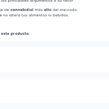
 los principales argumentos a su favor:
aje de
cannabidiol
más
alto
del mercado.
ue no altera tus alimentos ni bebidas.
 este producto.