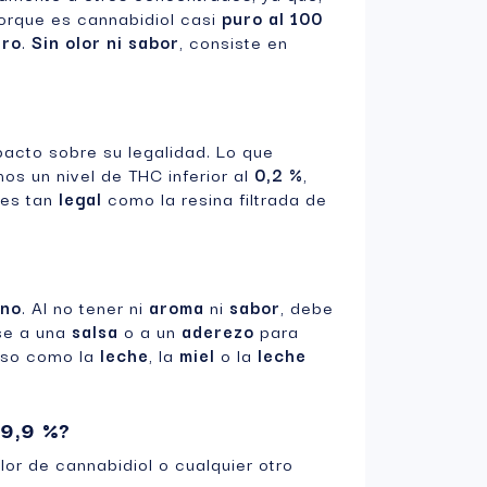
porque es cannabidiol casi
puro al 100
uro
.
Sin olor ni sabor
, consiste en
pacto sobre su legalidad. Lo que
s un nivel de THC inferior al
0,2 %
,
D es tan
legal
como la resina filtrada de
ino
. Al no tener ni
aroma
ni
sabor
, debe
se a una
salsa
o a un
aderezo
para
aso como la
leche
, la
miel
o la
leche
99,9 %?
lor de cannabidiol o cualquier otro