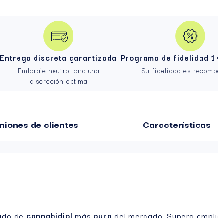
Entrega discreta garantizada
Programa de fidelidad 1 
Embalaje neutro para una
Su fidelidad es recom
discreción óptima
niones de clientes
Características
rado de
cannabidiol
más
puro
del mercado! Supera ampli