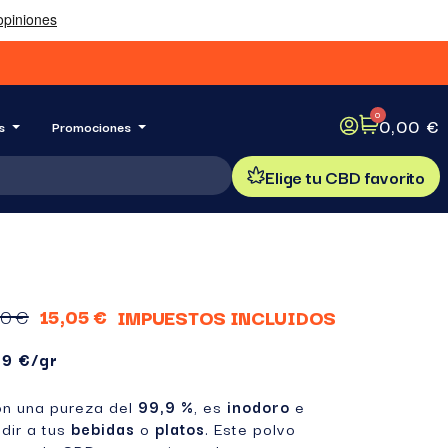
0,00 €
s
Promociones
Elige tu CBD favorito
70 €
15,05 €
IMPUESTOS INCLUIDOS
89 €/gr
on una pureza del
99,9 %
, es
inodoro
e
dir a tus
bebidas
o
platos
. Este polvo