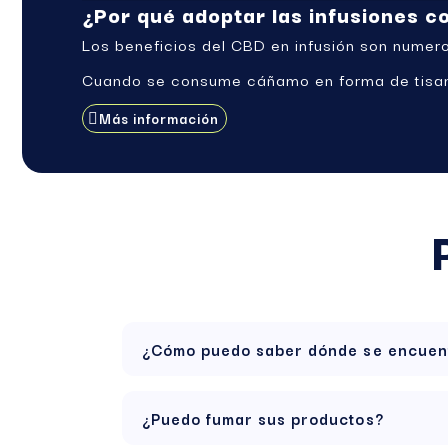
¿Por qué adoptar las infusiones c
Los beneficios del CBD en infusión son numer
Cuando se consume cáñamo en forma de tisana
duradero y armonioso.
Más información
Nuestras tisanas se elaboran a partir de flore
la planta. Su composición, rica en cannabinoi
beneficios del CBD.
Pueden, en particular:
disminuir el estrés y la ansiedad,
mejorar la calidad del sueño,
aliviar dolores musculares y articulares,
facilitar la digestión.
Las infusiones con CBD aportan una relajación 
¿Cómo puedo saber dónde se encuen
¿Cómo preparar una infusión de C
1. Activar el CBD (opcional pero recomenda
¿Puedo fumar sus productos?
Antes de la infusión, rehoga suavemente tu ti
mantequilla) a fuego lento durante unos 15 mi