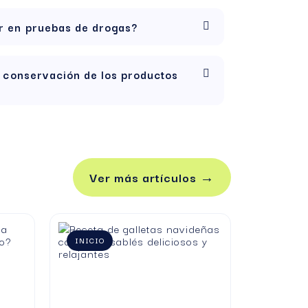
r en pruebas de drogas?
os.
s añadir un poco de azúcar o miel si lo deseas.
e conservación de los productos
Ver más artículos →
INICIO