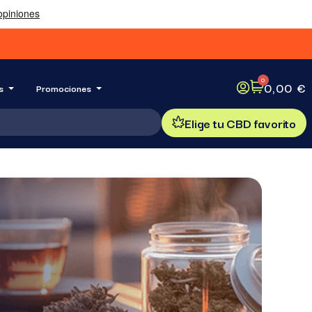
0,00 €
s
Promociones
Elige tu CBD favorito