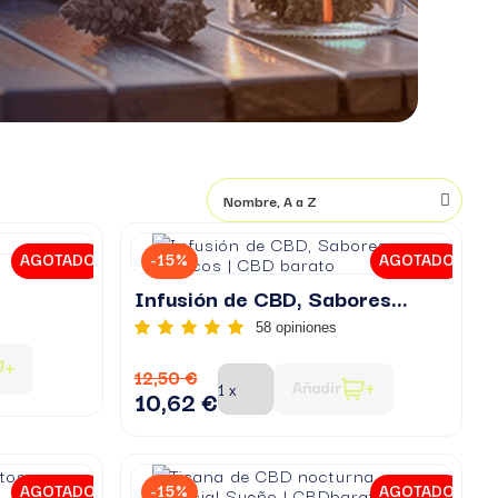
AGOTADO
-15%
AGOTADO
Infusión de CBD, Sabores...
58 opiniones
12,50 €
Añadir
10,62 €
AGOTADO
-15%
AGOTADO