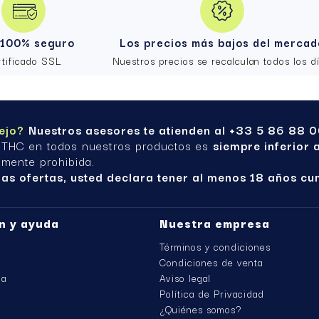
eite?
ofrece un efecto más progresivo y duradero, además de u
100% seguro
Los precios más bajos del mercad
rtificado SSL
Nuestros precios se recalculan todos los dí
ejo?
Nuestros asesores te atienden al +33 5 86 88 00
 THC en todos nuestros productos es
siempre inferior 
amente prohibida.
ras ofertas, usted declara tener al menos 18 años cu
n y ayuda
Nuestra empresa
Términos y condiciones
Condiciones de venta
da
Aviso legal
Política de Privacidad
¿Quiénes somos?