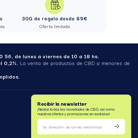
na dimensión gustativa muy agradable.
o
30G de regalo desde 89€
as.
Oferta limitada
 56, de lunes a viernes de 10 a 18 hs.
al 0,2%.
La venta de productos de CBD a menores de
mplidos.
Recibir la newsletter
¡Recibe todas las novedades de CBD, así como
nuestras ofertas y promociones en exclusiva!