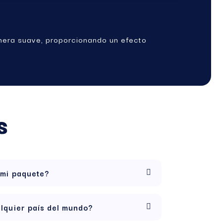
nera suave, proporcionando un efecto
a la presencia de todo el espectro natural de
lamado
efecto séquito
, optimizando así los
s
 mi paquete?
lquier país del mundo?
a, bebida vegetal, aceite de coco,
imizar su absorción.