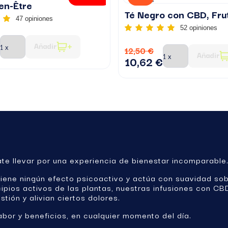
en-Être
47 opiniones
52 opiniones
Añadir
12,50 €
Añadir
10,62 €
ate llevar por una experiencia de bienestar incomparable
tiene ningún efecto psicoactivo y actúa con suavidad sob
pios activos de las plantas, nuestras infusiones con CBD
tión y alivian ciertos dolores.
abor y beneficios, en cualquier momento del día.