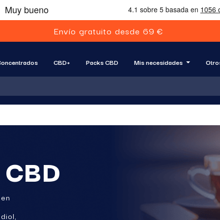
E
n
v
í
o
g
r
a
t
u
i
t
o
d
e
s
d
e
6
9
€
oncentrados
CBD+
Packs CBD
Mis necesidades
Otro
e CBD
 en
diol,