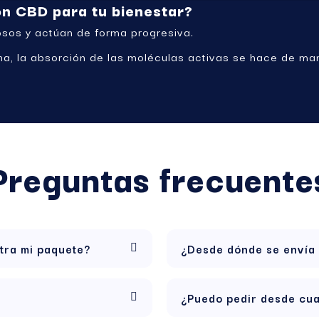
on CBD para tu bienestar?
osos y actúan de forma progresiva.
, la absorción de las moléculas activas se hace de ma
s y hojas de cáñamo finamente trituradas, lo que garantiz
des, terpenos y otros compuestos activos, maximiza el l
Preguntas frecuente
global, beneficiosa para el cuerpo y la mente.
tra mi paquete?
¿Desde dónde se envía
BD de alta calidad?
do)
¿Puedo pedir desde cua
sana o tus flores de CBD en un cuerpo graso (leche enter
nutos. Este paso permite activar los cannabinoides y max