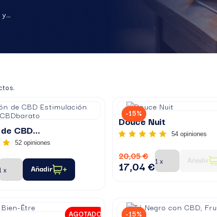
 y
ctos.
-15%
PACK
Douce Nuit
 de CBD...
54 opiniones
52 opiniones
20,05 €
Añadir
17,04 €
Añadir
PACK
AGOTADO
-15%