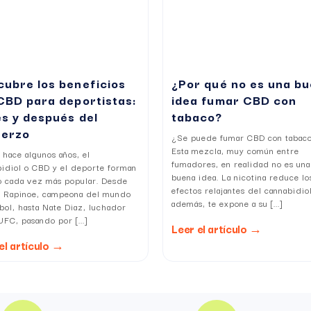
on el medio ambiente,
C < 0,3 %),
activo,
cubre los beneficios
¿Por qué no es una b
ajante que cuida de tu cuerpo y de tu mente a diario.
CBD para deportistas:
idea fumar CBD con
s y después del
tabaco?
s con CBD?
uerzo
¿Se puede fumar CBD con tabac
ecen el sueño, mejoran la digestión y alivian ciertos dol
Esta mezcla, muy común entre
hace algunos años, el
fumadores, en realidad no es una
bidiol o CBD y el deporte forman
buena idea. La nicotina reduce lo
o cada vez más popular. Desde
os y añade un cuerpo graso (leche, aceite de coco) para o
efectos relajantes del cannabidiol
 Rapinoe, campeona del mundo
además, te expone a su [...]
na de CBD?
bol, hasta Nate Diaz, luchador
 principios activos.
UFC, pasando por [...]
Leer el artículo →
el artículo →
lmente legal y sin efecto psicoactivo.
s días?
ienestar diaria.