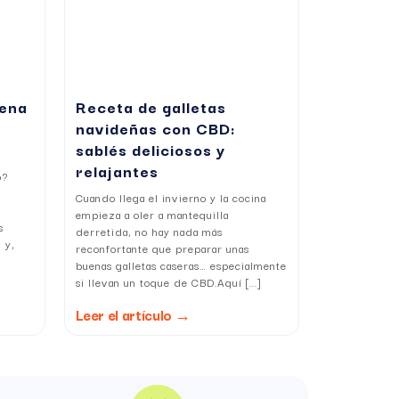
uena
Receta de galletas
navideñas con CBD:
sablés deliciosos y
relajantes
o?
ores gracias a las propiedades del cannabidiol.
Cuando llega el invierno y la cocina
empieza a oler a mantequilla
s
derretida, no hay nada más
ptimizar la absorción del CBD.
 y,
reconfortante que preparar unas
buenas galletas caseras… especialmente
si llevan un toque de CBD.Aquí [...]
Leer el artículo →