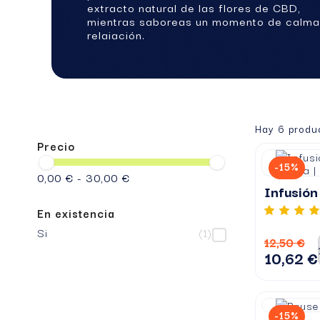
extracto natural de las flores de CBD,
mientras saboreas un momento de calma
relajación.
Hay 6 produ
Precio
-15%
0,00 € - 30,00 €
Infusión
En existencia
Si
(1)
12,50 €
10,62 €
-15%