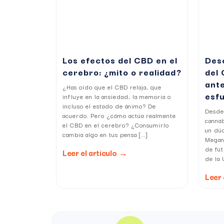
un producto de alta calidad,
cáñamo procedente de cultivos respetuosos c
una composición conforme a la legislación (TH
recetas eficaces, naturales y sin efecto psico
un momento de relajación auténtico.
Los efectos del CBD en el
Des
Disfruta de una infusión de CBD calmante y rel
cerebro: ¿mito o realidad?
del 
Preguntas frecuentes
ante
¿Has oído que el CBD relaja, que
¿Cuáles son los beneficios de las infusione
esf
influye en la ansiedad, la memoria o
Ayudan a reducir el estrés y la ansiedad, favor
incluso el estado de ánimo? De
Desde 
acuerdo. Pero ¿cómo actúa realmente
canna
¿Cómo preparar una tisana de CBD?
el CBD en el cerebro? ¿Consumirlo
un dú
Calienta agua, deja infusionar de 5 a 7 minut
cambia algo en tus pensa [...]
Megan
¿Cuánto tiempo hay que infusionar una tisa
de fút
Leer el artículo →
Entre 5 y 7 minutos para liberar plenamente los
de la 
¿Las infusiones con CBD contienen THC?
Leer 
Sí, pero en una cantidad inferior al 0,3 %, tota
¿Se puede tomar una tisana de CBD todos lo
Sí, se integra perfectamente en una rutina de b