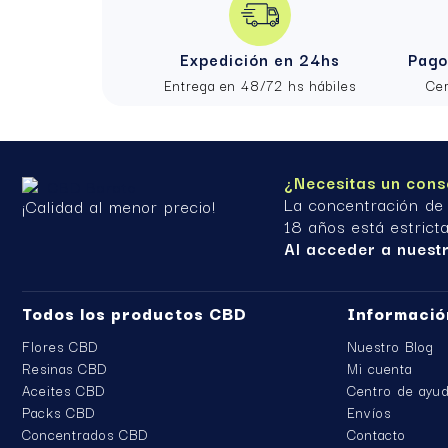
¿El CBD en infusión es tan eficaz como el ac
El aceite actúa más rápido, pero la infusión 
Expedición en 24hs
Pago
Entrega en 48/72 hs hábiles
Ce
¿Necesitas un cons
La concentración de
¡Calidad al menor precio!
18 años está estrict
Al acceder a nuest
Todos los productos CBD
Informació
Flores CBD
Nuestro Blog
Resinas CBD
Mi cuenta
Aceites CBD
Centro de ayu
Packs CBD
Envíos
Concentrados CBD
Contacto