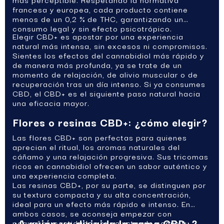
francesa y europea, cada producto contiene
menos de un 0,2 % de THC, garantizando un
consumo legal y sin efecto psicotrópico.
Elegir CBD+ es apostar por una experiencia
natural más intensa, sin excesos ni compromisos.
Sientes los efectos del cannabidiol más rápido y
de manera más profunda, ya se trate de un
momento de relajación, de alivio muscular o de
recuperación tras un día intenso. Si ya consumes
CBD, el CBD+ es el siguiente paso natural hacia
una eficacia mayor.
Flores o resinas CBD+: ¿cómo elegir?
Las flores CBD+ son perfectas para quienes
aprecian el ritual, los aromas naturales del
cáñamo y una relajación progresiva. Sus tricomas
ricos en cannabidiol ofrecen un sabor auténtico y
una experiencia completa.
Las resinas CBD+, por su parte, se distinguen por
su textura compacta y su alta concentración,
ideal para un efecto más rápido e intenso. En
ambos casos, se aconseja empezar con
¿A quién va dirigida la gama CBD+?
pequeñas cantidades e ir ajustando según tu