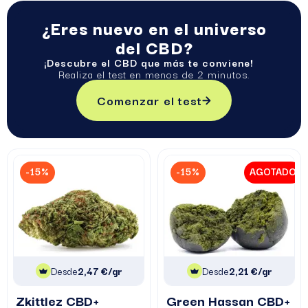
¿Eres nuevo en el universo
del CBD?
¡Descubre el CBD que más te conviene!
Realiza el test en menos de 2 minutos.
Comenzar el test
-15%
-15%
AGOTADO
Desde
2,47 €/gr
Desde
2,21 €/gr
Zkittlez CBD+
Green Hassan CBD+