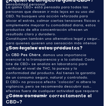
sensibilidad personal.
La gama CBD+ está pensada para todas las
personas que desean ir más lejos en su uso del
CBD. Ya busques una acción reforzada para
aliviar el estrés, calmar ciertas tensiones físicas o
simplemente mejorar tu comodidad diaria, estos
productos de alta concentración ofrecen un
resultado claro y duradero.
Constituyen también una alternativa legal y segura
para quienes quieren una sensación más intensa
¿Son legales estos productos?
sin recurrir a sustancias prohibidas.
En
CBD Pas Chère
, damos una importancia
esencial a la transparencia y a la calidad. Cada
lote de CBD+ se analiza en laboratorio para
verificar el nivel de THC, la pureza y la
conformidad del producto. Así tienes la garantía
de un consumo seguro, natural y controlado.
El CBD+ no provoca efecto “colocón” ni altera la
vigilancia, pero se recomienda descubrir sus
efectos fuera de cualquier actividad que requiera
¿Cómo consumir correctamente el
una atención máxima.
CBD+?