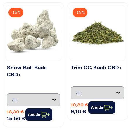
-15%
-15%
Snow Ball Buds
Trim OG Kush CBD+
CBD+
10,80 €
Añadir
9,18 €
18,30 €
Añadir
15,56 €