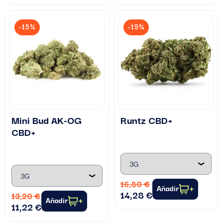
-15%
-15%
Mini Bud AK-OG
Runtz CBD+
CBD+
16,80 €
Añadir
14,28 €
13,20 €
Añadir
11,22 €