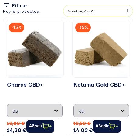
Filtrer
Hay 8 productos.
-15%
-15%
Charas CBD+
Ketama Gold CBD+
16,80 €
16,50 €
Añadir
Añadir
14,28 €
14,03 €