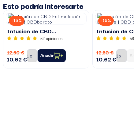
Esto podría interesarte
-15%
-15%
Infusión de CBD...
Infusión de CB
52 opiniones
58 
12,50 €
12,50 €
Añadir
Aña
10,62 €
10,62 €