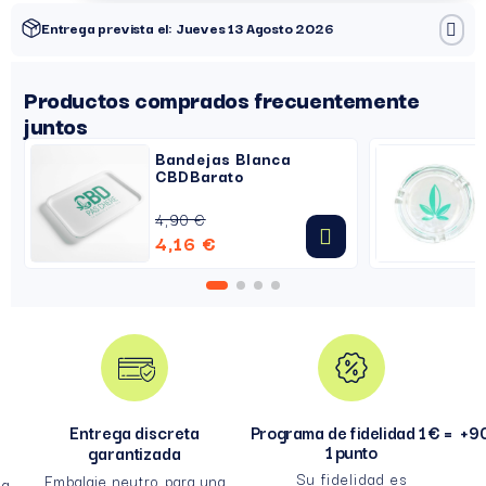
Entrega prevista el: Jueves 13 Agosto 2026
Productos comprados frecuentemente
juntos
Bandejas Blanca
CBDBarato
4,90 €
4,16 €
Entrega discreta
Programa de fidelidad 1 € =
+90
1 punto
garantizada
Su fidelidad es
Embalaje neutro para una
a.