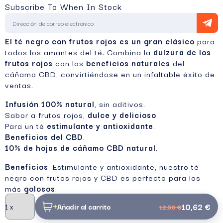
Subscribe To When In Stock
El té negro con frutos rojos es un gran clásico
para
todos los amantes del té. Combina la
dulzura de los
frutos rojos
con los
beneficios naturales
del
cáñamo CBD, convirtiéndose en un infaltable éxito de
ventas.
Infusión 100% natural
, sin aditivos.
Sabor a frutos rojos,
dulce y delicioso
.
Para un té
estimulante y antioxidante
.
Beneficios del CBD
.
10% de hojas de cáñamo CBD natural
.
Beneficios
: Estimulante y antioxidante, nuestro té
negro con frutos rojos y CBD es perfecto para los
más
golosos
.
10,62 €
Añadir al carrito
12,50 €