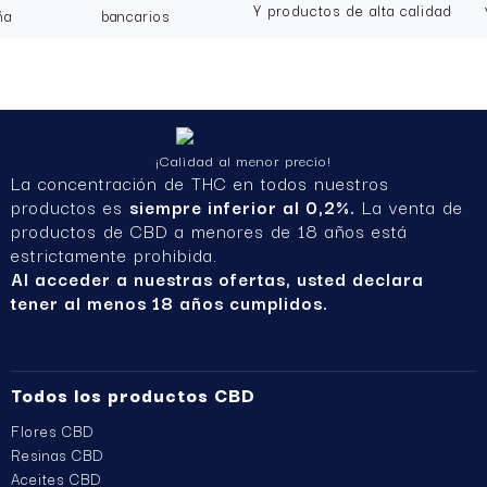
Y productos de alta calidad
ña
bancarios
12,50 €
Añadir
10,62 €
¡Calidad al menor precio!
La concentración de THC en todos nuestros
productos es
siempre inferior al 0,2%.
La venta de
productos de CBD a menores de 18 años está
estrictamente prohibida.
Al acceder a nuestras ofertas, usted declara
tener al menos 18 años cumplidos.
Todos los productos CBD
Flores CBD
Resinas CBD
Aceites CBD