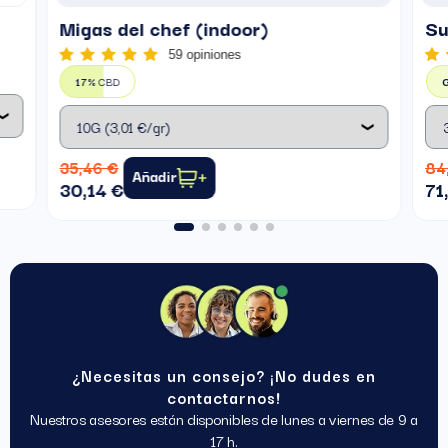
Migas del chef (indoor)
Su
59 opiniones
17%
CBD
35,46 €
84
Añadir
30,14 €
71
¿Necesitas un consejo? ¡No dudes en
contactarnos!
Nuestros asesores están disponibles de lunes a viernes de 9 a
17 h.