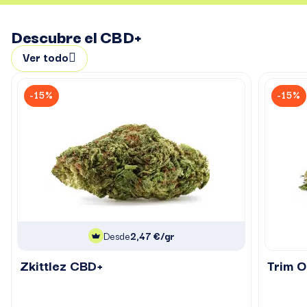
Descubre el CBD+
Ver todo
-15%
-15%
Desde
2,47 €/gr
Zkittlez CBD+
Trim 