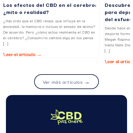
Los efectos del CBD en el cerebro:
Descubre l
¿mito o realidad?
para depor
del esfuer
¿Has oído que el CBD relaja, que influye en la
ansiedad, la memoria o incluso el estado de ánimo?
Desde hace algu
De acuerdo. Pero ¿cómo actúa realmente el CBD en
deporte forman
el cerebro? ¿Consumirlo cambia algo en tus pensa
Megan Rapinoe,
[...]
hasta Nate Diaz
[...]
Leer el artículo →
Leer el artíc
Ver más artículos →