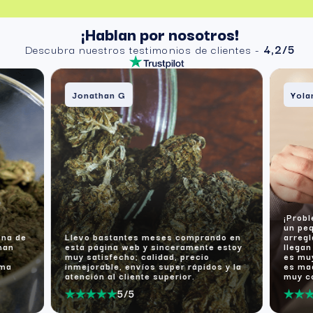
¡Hablan por nosotros!
Descubra nuestros testimonios de clientes -
4,2/5
Jonathan G
Yola
¡Probl
un pe
ina de
Llevo bastantes meses comprando en
arreg
han
esta página web y sinceramente estoy
llegan
muy satisfecho; calidad, precio
es muy
rma
inmejorable, envíos super rápidos y la
es ma
atención al cliente superior.
muy c
5/5