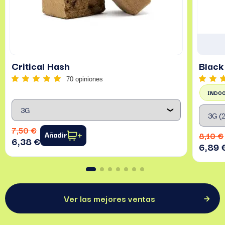
Critical Hash
Black
70 opiniones
INDO
7,50 €
Añadir
8,10 €
6,38 €
6,89 
Ver las mejores ventas