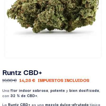
Runtz CBD+
16,80 €
14,28 €
IMPUESTOS INCLUIDOS
Una
flor indoor
sabrosa
,
potente
y
bien dosificada
,
con
32 % de CBD+
.
La
Runtz CBD+
es una
mezcla dulce-afrutada
típica