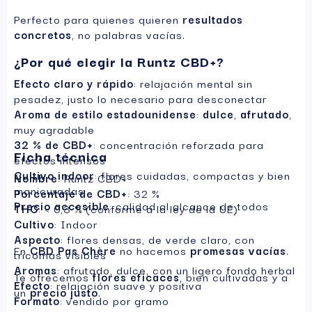
Perfecto para quienes quieren
resultados
concretos
, no palabras vacías.
¿Por qué elegir la Runtz CBD+?
Efecto claro y rápido
: relajación mental sin
pesadez, justo lo necesario para desconectar
Aroma de estilo estadounidense
:
dulce
,
afrutado
,
muy agradable
32 % de CBD+
: concentración reforzada para
Ficha técnica
efectos intensos
Cultivo indoor
: flores cuidadas, compactas y bien
Nombre
: Runtz CBD+
manicuradas
Porcentaje de CBD+
: 32 %
Precio accesible
: calidad al alcance de todos
THC
: < 0,3 % (conforme a la ley de la UE)
Cultivo
: Indoor
Aspecto
: flores densas, de verde claro, con
En
CBD Pas Chère
no hacemos
promesas vacías
.
tricomas visibles
Aromas
: afrutado, dulce, con un ligero fondo herbal
Te ofrecemos
flores eficaces
, bien cultivadas y a
Efecto
: relajación suave y positiva
un
precio justo
.
Formato
: vendido por gramo