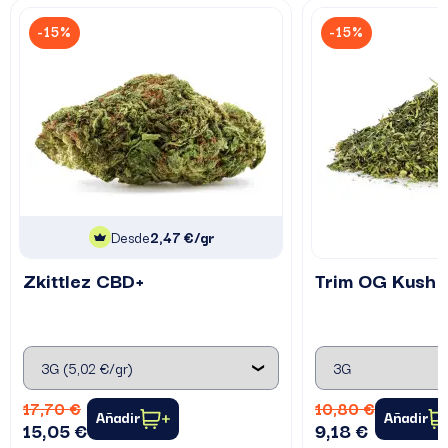
-15%
-15%
Desde
2,47 €/gr
Zkittlez CBD+
Trim OG Kush
17,70 €
10,80 €
Añadir
Añadir
15,05 €
9,18 €