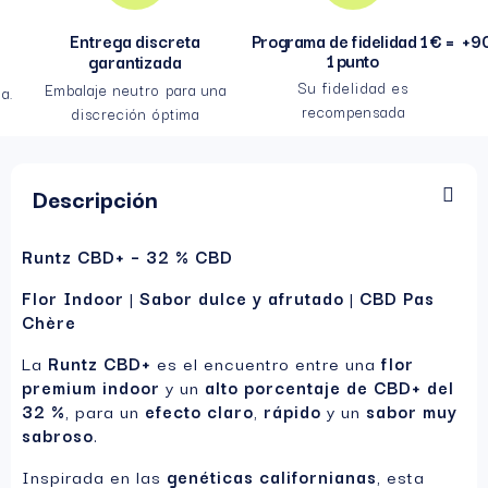
Entrega discreta
Programa de fidelidad 1 € =
+90
1 punto
garantizada
Su fidelidad es
Embalaje neutro para una
a.
recompensada
discreción óptima
Descripción
Runtz CBD+ – 32 % CBD
Flor Indoor
|
Sabor dulce y afrutado
|
CBD Pas
Chère
La
Runtz CBD+
es el encuentro entre una
flor
premium indoor
y un
alto porcentaje de CBD+ del
32 %
, para un
efecto claro
,
rápido
y un
sabor muy
sabroso
.
Inspirada en las
genéticas californianas
, esta