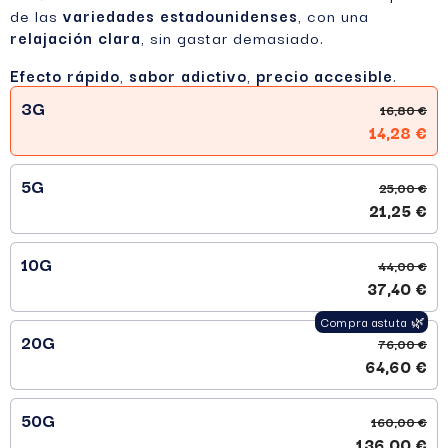
de las
variedades estadounidenses
, con una
relajación clara
, sin gastar demasiado.
Efecto rápido
,
sabor adictivo
,
precio accesible
.
3G
16,80 €
14,28 €
5G
25,00 €
21,25 €
10G
44,00 €
37,40 €
20G
76,00 €
64,60 €
50G
160,00 €
136,00 €