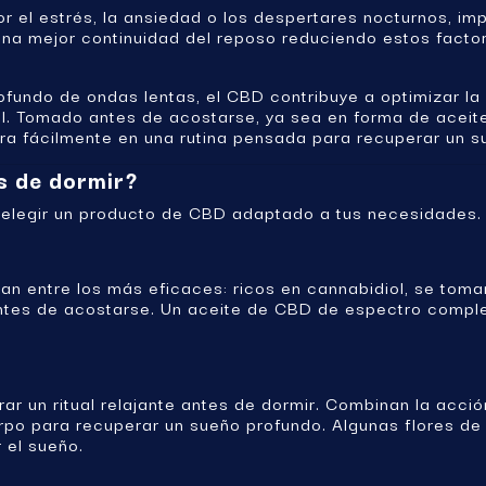
r el estrés, la ansiedad o los despertares nocturnos, imp
a mejor continuidad del reposo reduciendo estos factore
ofundo de ondas lentas, el CBD contribuye a optimizar la 
l. Tomado antes de acostarse, ya sea en forma de aceite
a fácilmente en una rutina pensada para recuperar un su
s de dormir?
l elegir un producto de CBD adaptado a tus necesidades.
n entre los más eficaces: ricos en cannabidiol, se toman
antes de acostarse. Un aceite de CBD de espectro comple
rar un ritual relajante antes de dormir. Combinan la ac
rpo para recuperar un sueño profundo. Algunas flores de
 el sueño.