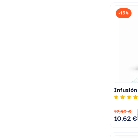
-15%
Infusión
12,50 €
10,62 €