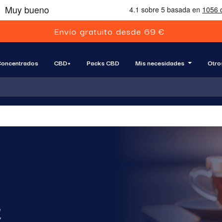
E
n
v
í
o
g
r
a
t
u
i
t
o
d
e
s
d
e
6
9
€
oncentrados
CBD+
Packs CBD
Mis necesidades
Otro
e
y