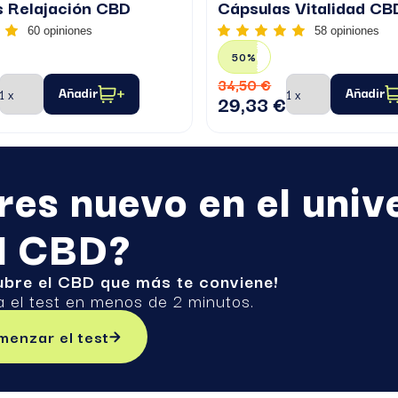
s Relajación CBD
Cápsulas Vitalidad CB
60 opiniones
58 opiniones
50%
34,50 €
Añadir
Añadir
29,33 €
res nuevo en el univ
l CBD?
ubre el CBD que más te conviene!
a el test en menos de 2 minutos.
enzar el test