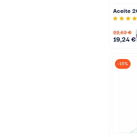
Aceite 2
22,63 €
19,24 €
-15%