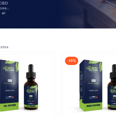
l CBD
 pasar
 el
ctos.
-15%