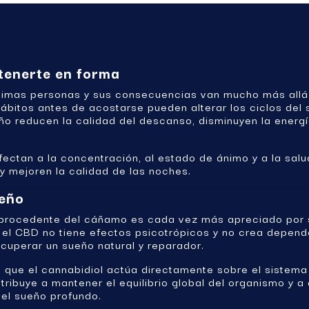
ntenerte en forma
simas personas y sus consecuencias van mucho más allá d
 hábitos antes de acostarse pueden alterar los ciclos de
o reducen la calidad del descanso, disminuyen la energía
fectan a la concentración, al estado de ánimo y a la sal
y mejoren la calidad de las noches.
ueño
D) procedente del cáñamo es cada vez más apreciado por s
, el CBD no tiene efectos psicotrópicos y no crea depend
ecuperar un sueño natural y reparador.
 que el cannabidiol actúa directamente sobre el sistema
ribuye a mantener el equilibrio global del organismo y a
 el sueño profundo.