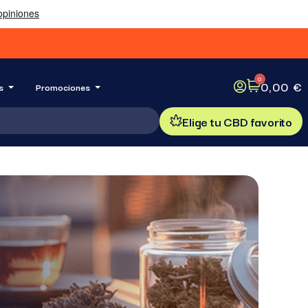
0,00 €
s
Promociones
Elige tu CBD favorito