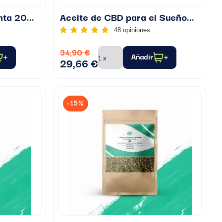
Aceite de CBD con Menta 20%...
Aceite de CBD para el Sueño...
48 opiniones
34,90 €
Añadir
29,66 €
-15%