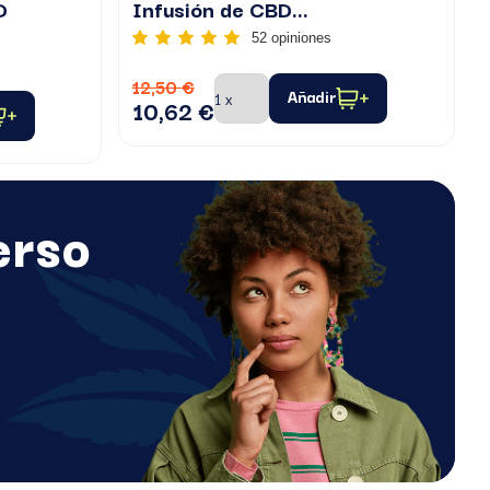
D
Infusión de CBD...
52 opiniones
12,50 €
Añadir
10,62 €
erso