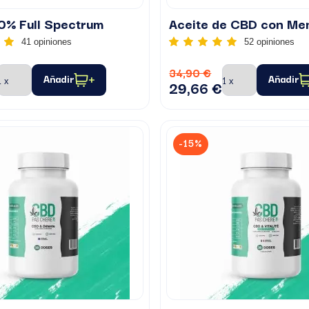
0% Full Spectrum
41 opiniones
52 opiniones
34,90 €
Añadir
Añadir
29,66 €
-15%