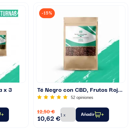
PACK
-15%
a x 3
Té Negro con CBD, Frutos Rojos
52 opiniones
12,50 €
Añadir
10,62 €