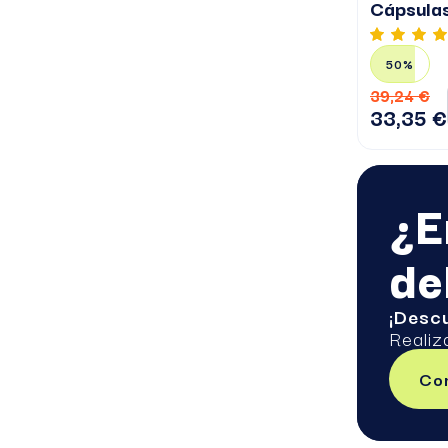
Cápsula
50%
39,24 €
33,35 €
¿E
de
¡Desc
Realiz
Com