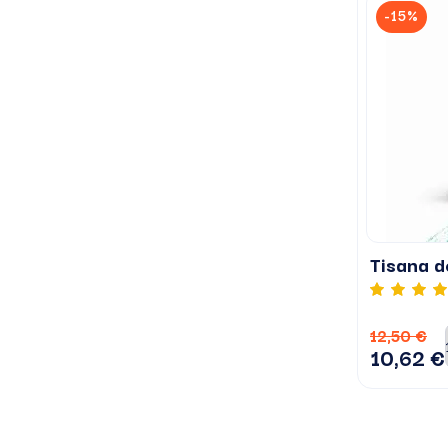
-15%
Tisana d
12,50 €
10,62 €