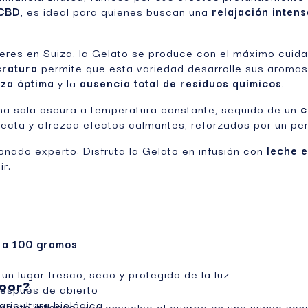
CBD
, es ideal para quienes buscan una
relajación intens
leres en Suiza, la Gelato se produce con el máximo cuida
ratura
permite que esta variedad desarrolle sus aromas 
za óptima
y la
ausencia total de residuos químicos
.
na sala oscura a temperatura constante, seguido de un
c
ecta y ofrezca efectos calmantes, reforzados por un per
onado experto: Disfruta la Gelato en infusión con
leche 
r.
 a 100 gramos
 un lugar fresco, seco y protegido de la luz
door?
espués de abierto
gricultura biológica
mante intenso
, que envuelve el cuerpo en una suave sens