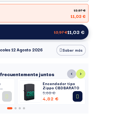
12,97 €
11,03 €
11,03 €
12,97 €
ércoles 12 Agosto 2026
Saber más
frecuentemente juntos
a
Encendedor tipo
Ba
Zippo CBDBARATO
C
5,68 €
4,
4,82 €
4