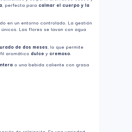
a
, perfecta para
calmar el cuerpo y la
do en un entorno controlado. La gestión
únicos. Las flores se lavan con agua
urado de dos meses
, lo que permite
fil aromático
dulce
y
cremoso
.
entera
o una bebida caliente con grasa
ación de relajación. Es una variedad