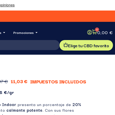
0,00 €
s
Promociones
Elige tu CBD favorito
97 €
11,03 €
IMPUESTOS INCLUIDOS
28 €/gr
o Indoor
presenta un porcentaje de
20%
ecto
calmante potente
. Con sus flores