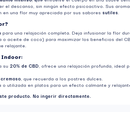
ecer el descanso, sin ningún efecto psicoactivo. Sus arom
en en una flor muy apreciada por sus sabores
sutiles
.
or?
n
para una relajación completa. Deja infusionar la flor du
 o aceite de coco) para maximizar los beneficios del CB
e relajante.
 Indoor
:
 a su
20% de CBD
, ofrece una relajación profunda, ideal pa
y
cremoso
, que recuerda a los postres dulces.
a o utilizada en platos para un efecto calmante y relajant
ste producto. No ingerir directamente.