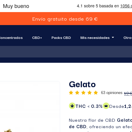
E
n
v
í
o
g
r
a
t
u
i
t
o
d
e
s
d
e
6
9
€
oncentrados
CBD+
Packs CBD
Mis necesidades
Otro
Gelato
12,
63 opiniones
THC < 0.3%
Desde
1,
Nuestra flor de CBD
Gelat
de CBD
, ofreciendo un ef