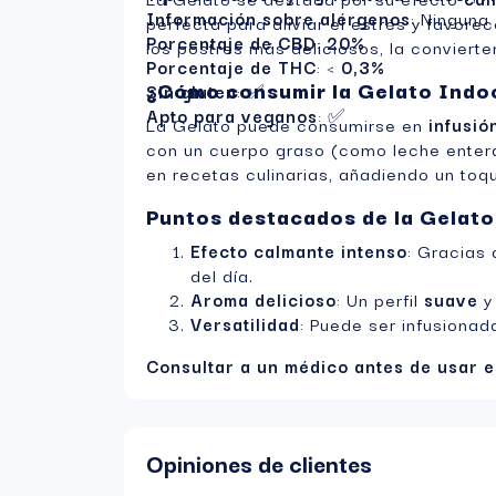
Información sobre alérgenos
: Ninguna
perfecta para aliviar el estrés y favor
Porcentaje de CBD
:
20%
los postres más deliciosos, la conviert
Porcentaje de THC
: <
0,3%
¿Cómo consumir la Gelato Indo
Sin gluten
: ✅
Apto para veganos
: ✅
La Gelato puede consumirse en
infusió
con un cuerpo graso (como leche entera
en recetas culinarias, añadiendo un toqu
Puntos destacados de la Gelato
Efecto calmante intenso
: Gracias
del día.
Aroma delicioso
: Un perfil
suave
Versatilidad
: Puede ser infusionad
Consultar a un médico antes de usar e
Opiniones de clientes