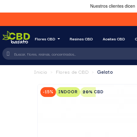
Flores CBD
Resinas CBD
Aceites CBD
C
Inicio
Flores de CBD
Gelato
-15%
INDOOR
20%
CBD