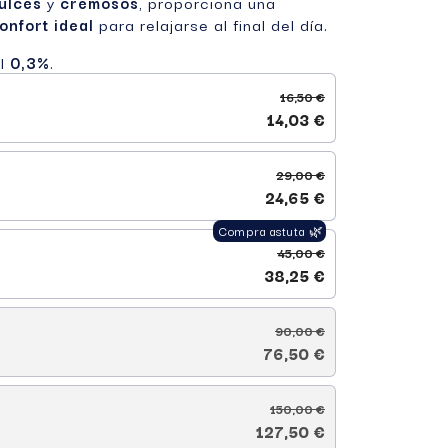
ulces
y
cremosos
, proporciona una
onfort ideal
para relajarse al final del día.
al
0,3%
.
16,50 €
14,03 €
29,00 €
24,65 €
45,00 €
38,25 €
90,00 €
76,50 €
150,00 €
127,50 €