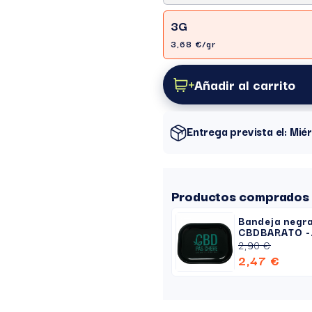
3G
3,68 €/gr
Añadir al carrito
Entrega prevista el: Mi
Productos comprados 
Bandeja negr
CBDBARATO -
Metalizado
2,90 €
2,47 €