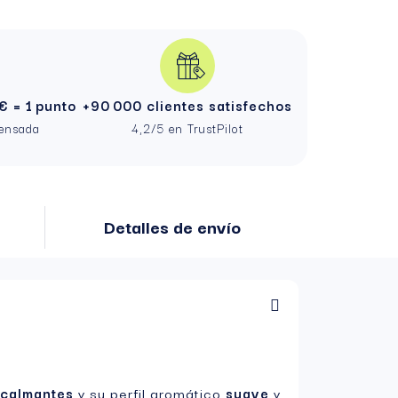
€ = 1 punto
+90 000 clientes satisfechos
pensada
4,2/5 en TrustPilot
Detalles de envío
calmantes
y su perfil aromático
suave
y