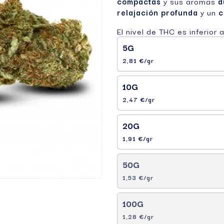
compactas
y sus aromas
d
relajación profunda
y un
c
El nivel de THC es inferior 
5G
2,81 €/gr
10G
2,47 €/gr
20G
1,91 €/gr
50G
1,53 €/gr
100G
1,28 €/gr