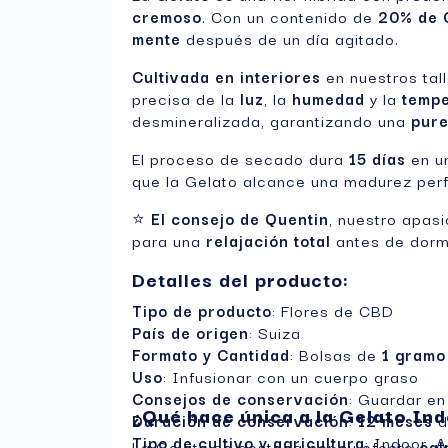
cremoso
. Con un contenido de
20% de 
mente
después de un día agitado.
Cultivada en interiores
en nuestros tal
precisa de la
luz
, la
humedad
y la
tempe
desmineralizada, garantizando una
pure
El proceso de secado dura
15 días
en u
que la Gelato alcance una madurez perf
⭐
El consejo de Quentin
, nuestro apasi
para una
relajación total
antes de dormi
Detalles del producto:
Tipo de producto
: Flores de CBD
País de origen
: Suiza
Formato y Cantidad
: Bolsas de
1 gramo
Uso
: Infusionar con un cuerpo graso
Consejos de conservación
: Guardar en
¿Qué hace única a la Gelato In
Duración de conservación
:
12 meses
d
Tipo de cultivo y agricultura
: Indoor, A
La Gelato se destaca por su efecto
cal