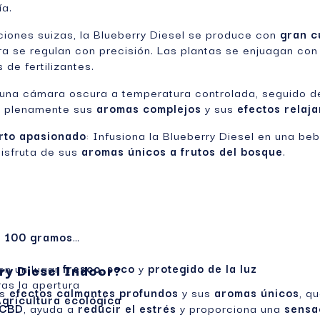
ía.
aciones suizas, la Blueberry Diesel se produce con
gran c
ra se regulan con precisión. Las plantas se enjuagan co
s de fertilizantes.
una cámara oscura a temperatura controlada, seguido d
ar plenamente sus
aromas complejos
y sus
efectos relaja
erto apasionado
: Infusiona la Blueberry Diesel en una be
 disfruta de sus
aromas únicos a frutos del bosque
.
a 100 gramos
ry Diesel Indoor?
en un lugar
fresco
,
seco
y
protegido de la luz
ras la apertura
us
efectos calmantes profundos
y sus
aromas únicos
, q
gricultura ecológica
 CBD
, ayuda a
reducir el estrés
y proporciona una
sensa