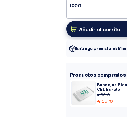
100G
Añadir al carrito
Entrega prevista el: Mi
Productos comprados 
Bandejas Bla
CBDBarato
4,90 €
4,16 €