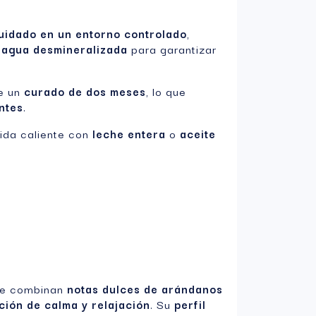
uidado en un entorno controlado
,
n
agua desmineralizada
para garantizar
e un
curado de dos meses
, lo que
ntes
.
bida caliente con
leche entera
o
aceite
ue combinan
notas dulces de arándanos
ción de calma y relajación
. Su
perfil