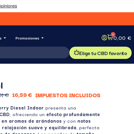
0,00 €
s
Promociones
Elige tu CBD favorito
l
51 €
16,59 €
IMPUESTOS INCLUIDOS
erry Diesel Indoor
presenta una
 CBD
, ofreciendo un
efecto profundamente
s en aromas de arándanos
y con
notas
a
relajación suave y equilibrada
, perfecta
e de descanso
. Los cogollos de
tamaño