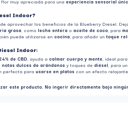
a flor muy apreciada para una
experiencia sensorial úni
esel Indoor?
de aprovechar los beneficios de la Blueberry Diesel. Deja
ria grasa
, como
leche entera
o
aceite de coco
, para
ma
bién puede utilizarse en
cocina
, para añadir un
toque rel
Diesel Indoor
:
24% de CBD
, ayuda a
calmar cuerpo y mente
, ideal para
e
notas dulces de arándanos
y toques de
diésel
, para u
én perfecta para
usarse en platos
con un efecto relajante
izar este producto. No ingerir directamente bajo ningú