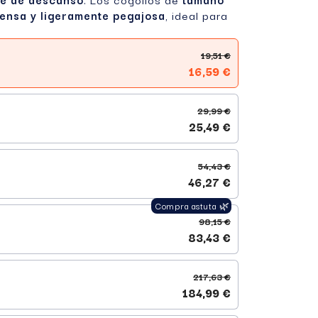
densa y ligeramente pegajosa
, ideal para
19,51 €
16,59 €
29,99 €
25,49 €
54,43 €
46,27 €
98,15 €
83,43 €
217,63 €
184,99 €