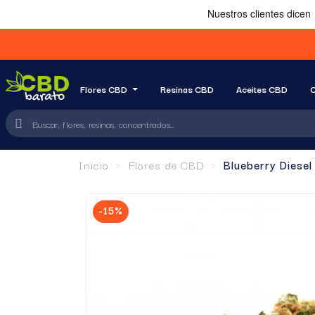
Flores CBD
Resinas CBD
Aceites CBD
C
Inicio
Flores de CBD
Blueberry Diesel
-15%