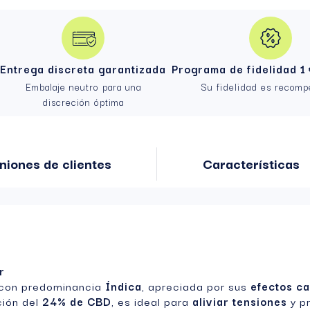
Entrega discreta garantizada
Programa de fidelidad 1 
Embalaje neutro para una
Su fidelidad es recom
discreción óptima
niones de clientes
Características
r
a con predominancia
Índica
, apreciada por sus
efectos c
ción del
24% de CBD
, es ideal para
aliviar tensiones
y p