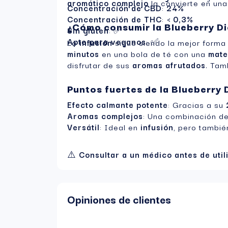
aromático complejo
la convierte en un
Concentración de CBD
:
24%
Concentración de THC
:
< 0,3%
¿Cómo consumir la Blueberry Di
Sin gluten
: ✅
Apto para veganos
: ✅
La
infusión
sigue siendo la mejor forma 
minutos
en una bola de té con una
mate
disfrutar de sus
aromas afrutados
. Tam
Puntos fuertes de la Blueberry 
Efecto calmante potente
: Gracias a su
Aromas complejos
: Una combinación d
Versátil
: Ideal en
infusión
, pero tambi
⚠️
Consultar a un médico antes de util
Opiniones de clientes