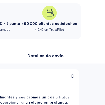
€ = 1 punto
+90 000 clientes satisfechos
pensada
4,2/5 en TrustPilot
Detalles de envío
almantes
y sus
aromas únicos
a frutos
roporcionar una
relajación profunda
,