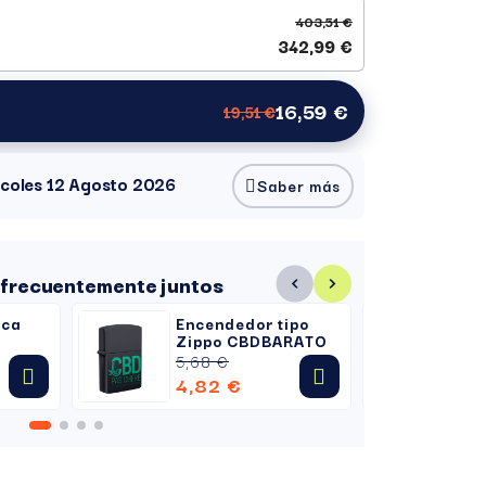
403,51 €
342,99 €
16,59 €
19,51 €
ércoles 12 Agosto 2026
Saber más
frecuentemente juntos
nca
Encendedor tipo
Ce
Zippo CBDBARATO
C
5,68 €
5,
4,82 €
5