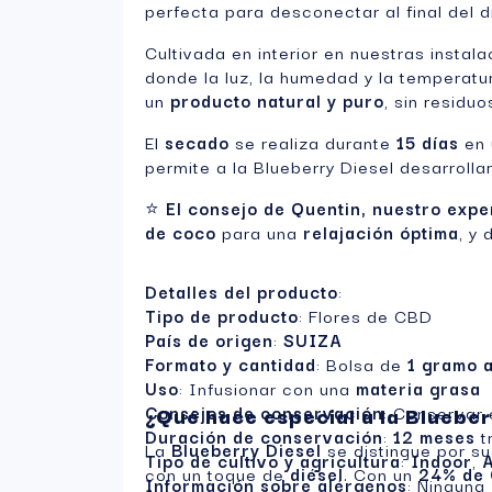
perfecta para desconectar al final del d
Cultivada en interior en nuestras instal
donde la luz, la humedad y la temperatu
un
producto natural y puro
, sin residuo
El
secado
se realiza durante
15 días
en 
permite a la Blueberry Diesel desarroll
⭐
El consejo de Quentin, nuestro exp
de coco
para una
relajación óptima
, y
Detalles del producto
:
Tipo de producto
: Flores de CBD
País de origen
:
SUIZA
Formato y cantidad
: Bolsa de
1 gramo 
Uso
: Infusionar con una
materia grasa
Consejos de conservación
¿Qué hace especial a la Blueber
: Conservar 
Duración de conservación
:
12 meses
t
La
Blueberry Diesel
se distingue por s
Tipo de cultivo y agricultura
:
Indoor
,
A
con un toque de
diésel
. Con un
24% de
Información sobre alérgenos
: Ninguna