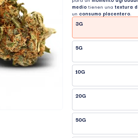
medio
tienen una
textura 
un
consumo placentero
.
3G
5G
10G
20G
50G