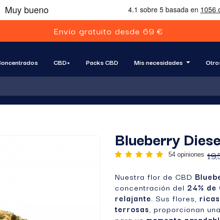
E
n
v
í
o
g
r
a
t
u
i
t
o
d
e
s
d
e
6
9
€
oncentrados
CBD+
Packs CBD
Mis necesidades
Otro
Blueberry Diese
19,
54 opiniones
Nuestra flor de CBD
Blueb
concentración del
24% de
relajante
. Sus flores,
rica
terrosas
, proporcionan un
para un
momento agradabl