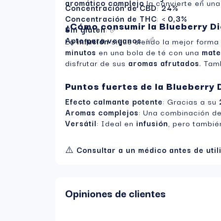
aromático complejo
la convierte en un
Concentración de CBD
:
24%
Concentración de THC
:
< 0,3%
¿Cómo consumir la Blueberry Di
Sin gluten
: ✅
Apto para veganos
: ✅
La
infusión
sigue siendo la mejor forma 
minutos
en una bola de té con una
mate
disfrutar de sus
aromas afrutados
. Tam
Puntos fuertes de la Blueberry 
Efecto calmante potente
: Gracias a su
Aromas complejos
: Una combinación d
Versátil
: Ideal en
infusión
, pero tambi
⚠️
Consultar a un médico antes de util
Opiniones de clientes