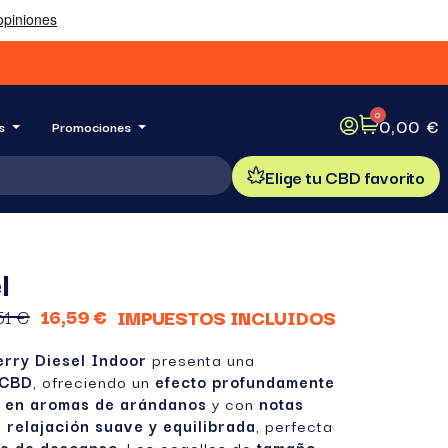
0,00 €
s
Promociones
Elige tu CBD favorito
l
51 €
16,59 €
IMPUESTOS INCLUIDOS
erry Diesel Indoor
presenta una
 CBD
, ofreciendo un
efecto profundamente
s en aromas de arándanos
y con
notas
a
relajación suave y equilibrada
, perfecta
e de descanso
. Los cogollos de
tamaño