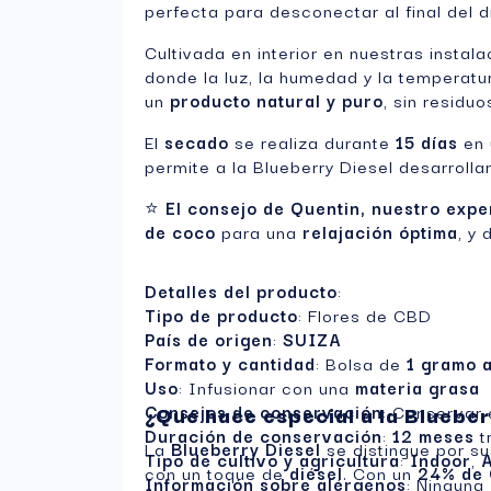
perfecta para desconectar al final del d
Cultivada en interior en nuestras instal
donde la luz, la humedad y la temperatu
un
producto natural y puro
, sin residuo
El
secado
se realiza durante
15 días
en 
permite a la Blueberry Diesel desarroll
⭐
El consejo de Quentin, nuestro exp
de coco
para una
relajación óptima
, y
Detalles del producto
:
Tipo de producto
: Flores de CBD
País de origen
:
SUIZA
Formato y cantidad
: Bolsa de
1 gramo 
Uso
: Infusionar con una
materia grasa
Consejos de conservación
¿Qué hace especial a la Blueber
: Conservar 
Duración de conservación
:
12 meses
t
La
Blueberry Diesel
se distingue por s
Tipo de cultivo y agricultura
:
Indoor
,
A
con un toque de
diésel
. Con un
24% de
Información sobre alérgenos
: Ninguna