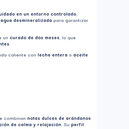
uidado en un entorno controlado
,
n
agua desmineralizada
para garantizar
e un
curado de dos meses
, lo que
ntes
.
bida caliente con
leche entera
o
aceite
ue combinan
notas dulces de arándanos
ción de calma y relajación
. Su
perfil