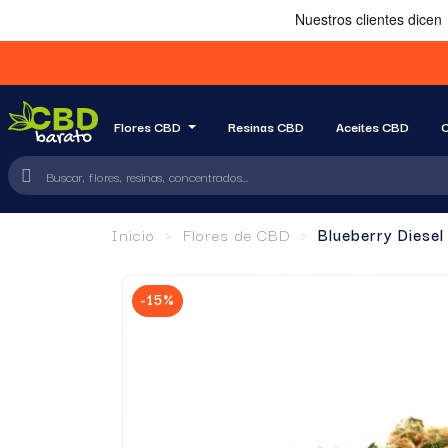
Flores CBD
Resinas CBD
Aceites CBD
C
Inicio
Flores de CBD
Blueberry Diesel
-15%