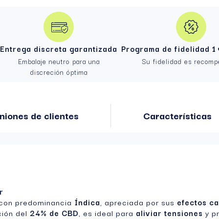
Entrega discreta garantizada
Programa de fidelidad 1 
Embalaje neutro para una
Su fidelidad es recom
discreción óptima
niones de clientes
Características
r
a con predominancia
Índica
, apreciada por sus
efectos c
ción del
24% de CBD
, es ideal para
aliviar tensiones
y p