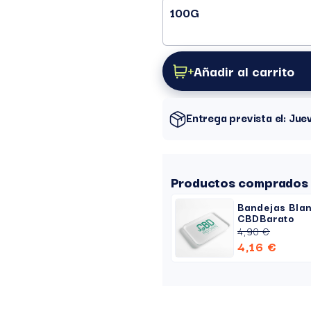
100G
Añadir al carrito
Entrega prevista el: Ju
Productos comprados 
Bandejas Bla
CBDBarato
4,90 €
4,16 €