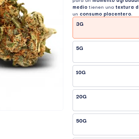
medio
tienen una
textura 
un
consumo placentero
.
3G
5G
10G
20G
50G