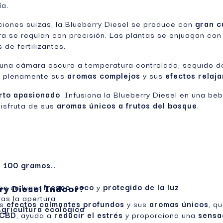
ía.
aciones suizas, la Blueberry Diesel se produce con
gran c
ra se regulan con precisión. Las plantas se enjuagan co
s de fertilizantes.
una cámara oscura a temperatura controlada, seguido d
ar plenamente sus
aromas complejos
y sus
efectos relaja
erto apasionado
: Infusiona la Blueberry Diesel en una be
 disfruta de sus
aromas únicos a frutos del bosque
.
a 100 gramos
ry Diesel Indoor?
en un lugar
fresco
,
seco
y
protegido de la luz
ras la apertura
us
efectos calmantes profundos
y sus
aromas únicos
, q
gricultura ecológica
 CBD
, ayuda a
reducir el estrés
y proporciona una
sensa