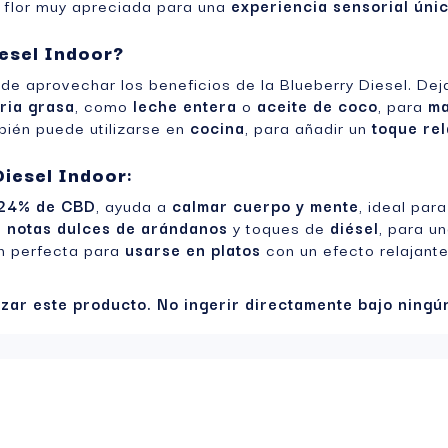
a flor muy apreciada para una
experiencia sensorial úni
esel Indoor?
de aprovechar los beneficios de la Blueberry Diesel. Deja
ria grasa
, como
leche entera
o
aceite de coco
, para
ma
bién puede utilizarse en
cocina
, para añadir un
toque rel
Diesel Indoor
:
24% de CBD
, ayuda a
calmar cuerpo y mente
, ideal para
e
notas dulces de arándanos
y toques de
diésel
, para u
én perfecta para
usarse en platos
con un efecto relajante
izar este producto. No ingerir directamente bajo ningú