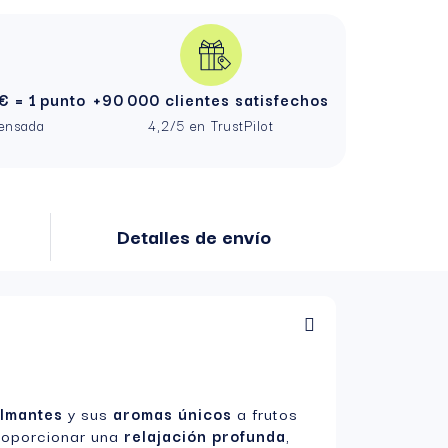
€ = 1 punto
+90 000 clientes satisfechos
pensada
4,2/5 en TrustPilot
Detalles de envío
almantes
y sus
aromas únicos
a frutos
roporcionar una
relajación profunda
,