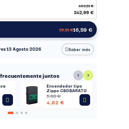
403,51 €
342,99 €
16,59 €
19,51 €
eves 13 Agosto 2026
Saber más
frecuentemente juntos
nca
Encendedor tipo
Ba
Zippo CBDBARATO
C
Me
5,68 €
2,
4,82 €
2