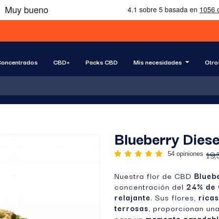
oncentrados
CBD+
Packs CBD
Mis necesidades
Otro
Blueberry Diese
19,
54 opiniones
Nuestra flor de CBD
Blueb
concentración del
24% de
relajante
. Sus flores,
rica
terrosas
, proporcionan un
para un
momento agradabl