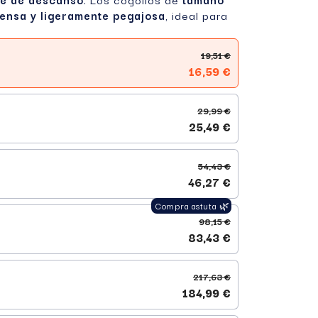
densa y ligeramente pegajosa
, ideal para
19,51 €
16,59 €
29,99 €
25,49 €
54,43 €
46,27 €
98,15 €
83,43 €
217,63 €
184,99 €