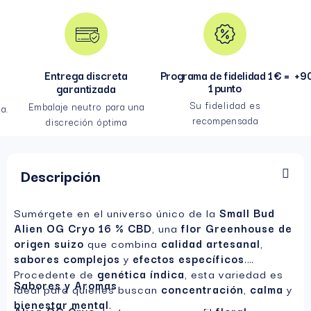
Entrega discreta
Programa de fidelidad 1 € =
+90
1 punto
garantizada
Su fidelidad es
Embalaje neutro para una
a.
recompensada
discreción óptima
Descripción
Sumérgete en el universo único de la
Small Bud
Alien OG Cryo 16 % CBD
, una
flor Greenhouse de
origen suizo
que combina
calidad artesanal
,
sabores complejos
y
efectos específicos
.
Procedente de
genética índica
, esta variedad es
Sabores y Aromas
ideal para quienes buscan
concentración
,
calma
y
bienestar mental
.
Alien OG Cryo
destaca por su perfil
floral
y