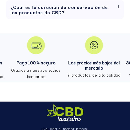
¿Cuál es la duración de conservación de
los productos de CBD?
hs
Pago 100 % seguro
Los precios más bajos del
3
mercado
Gracias a nuestros socios
Y productos de alta calidad
ña
bancarios
6,90 €
Añadir
5,87 €
¡Calidad al menor precio!