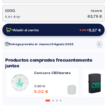
100G
75,00 €
63,75 €
0,64 €/gr
5,87 €
Añadir al carrito
6,90 €
Entrega prevista el: Jueves 13 Agosto 2026
Productos comprados frecuentemente
juntos
Cenicero CBDbarato
5,90 €
5,02 €