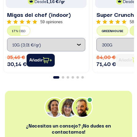
Desde
1,16 €/gr
Desde
Migas del chef (indoor)
Super Crunch
59 opiniones
58 
17%
CBD
GREENHOUSE
7
35,46 €
84,00 €
Añadir
Añadir
30,14 €
71,40 €
¿Necesitas un consejo? ¡No dudes en
contactarnos!