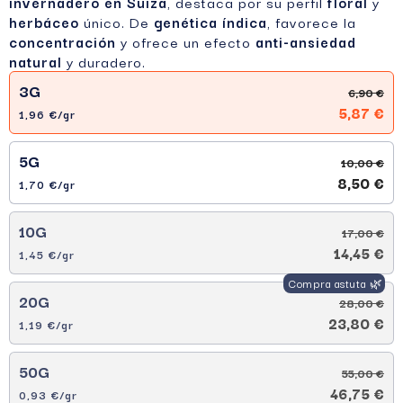
invernadero en Suiza
, destaca por su perfil
floral
y
herbáceo
único. De
genética índica
, favorece la
concentración
y ofrece un efecto
anti-ansiedad
natural
y duradero.
3G
6,90 €
5,87 €
1,96 €/gr
5G
10,00 €
8,50 €
1,70 €/gr
10G
17,00 €
14,45 €
1,45 €/gr
20G
28,00 €
23,80 €
1,19 €/gr
50G
55,00 €
46,75 €
0,93 €/gr