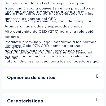
Su color dorado, su textura espumosa y su
fragancia única la convierten en un producto de
¿Por qué elegir Himalaya Gold 27% CBD?
alta gama, perfecto para los conocedores y los
amantes exigentes del CBD.
Resina amarilla y espumosa, fácil de manipular
Aromas amaderados y especiados únicos
Alto contenido de CBD (27%) para una relajación
potente
Producto premium y legal, conforme a las normas
Himalaya Gold 27% CBD combina potencia,
europeas
delicadeza y autenticidad, ofreciendo una
Textura aireada para una experiencia sensorial
experiencia aromática intensa y una relajación
óptima
natural. Una resina ideal para los conocedores que
buscan calidad y eficacia.
Opiniones de clientes
Características