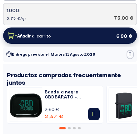
100G
75,00 €
0,75 €/gr
6,90 €
Añadir al carrito
Entrega prevista el: Martes 11 Agosto 2026
Productos comprados frecuentemente
juntos
Bandeja negra
CBDBARATO -
Metalizado
2,90 €
2,47 €