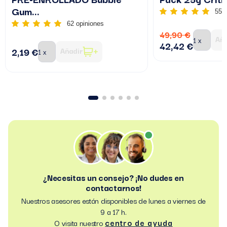
Gum...
55 
62 opiniones
49,90 €
Aña
42,42 €
2,19 €
Añadir
¿Necesitas un consejo? ¡No dudes en
contactarnos!
Nuestros asesores están disponibles de lunes a viernes de
9 a 17 h.
centro de ayuda
O visita nuestro