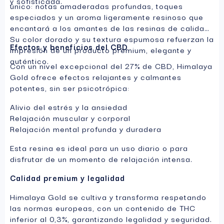
y sofisticada.
único: notas amaderadas profundas, toques
especiados y un aroma ligeramente resinoso que
encantará a los amantes de las resinas de calidad.
Su color dorado y su textura espumosa refuerzan la
Efectos y beneficios del CBD
impresión de un producto premium, elegante y
auténtico.
Con un nivel excepcional del 27% de CBD, Himalaya
Gold ofrece efectos relajantes y calmantes
potentes, sin ser psicotrópica:
Alivio del estrés y la ansiedad
Relajación muscular y corporal
Relajación mental profunda y duradera
Esta resina es ideal para un uso diario o para
disfrutar de un momento de relajación intensa.
Calidad premium y legalidad
Himalaya Gold se cultiva y transforma respetando
las normas europeas, con un contenido de THC
inferior al 0,3%, garantizando legalidad y seguridad.