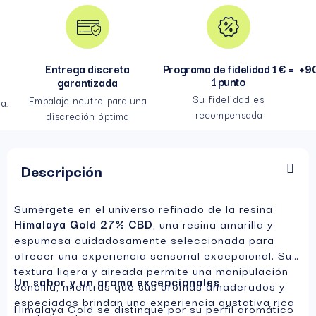
Entrega discreta
Programa de fidelidad 1 € =
+90
1 punto
garantizada
Su fidelidad es
Embalaje neutro para una
a.
recompensada
discreción óptima
Descripción
Sumérgete en el universo refinado de la resina
Himalaya Gold 27% CBD
, una resina amarilla y
espumosa cuidadosamente seleccionada para
ofrecer una experiencia sensorial excepcional. Su
textura ligera y aireada permite una manipulación
Un sabor y un aroma excepcionales
sencilla, mientras que sus aromas amaderados y
especiados brindan una experiencia gustativa rica
Himalaya Gold se distingue por su perfil aromático