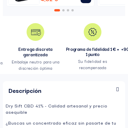
Entrega discreta
Programa de fidelidad 1 € =
+90
1 punto
garantizada
Su fidelidad es
Embalaje neutro para una
a.
recompensada
discreción óptima
Descripción
Dry Sift CBD 41% - Calidad artesanal y precio
asequible
¿Buscas un concentrado eficaz sin pasarte de tu