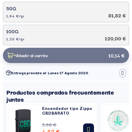
50G
81,82 €
1,64 €/gr
100G
120,00 €
1,20 €/gr
10,14 €
Añadir al carrito
Entrega prevista el: Lunes 17 Agosto 2026
Productos comprados frecuentemente
juntos
Encendedor tipo Zippo
CBDBARATO
5,68 €
4,82 €