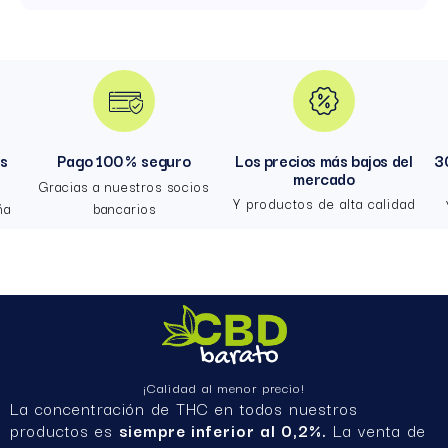
hs
Pago 100 % seguro
Los precios más bajos del
3
mercado
Gracias a nuestros socios
Y productos de alta calidad
ña
bancarios
¡Calidad al menor precio!
La concentración de THC en todos nuestros
productos es
siempre inferior al 0,2%.
La venta de