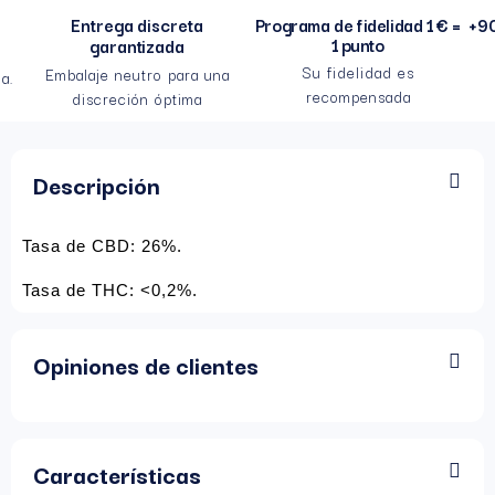
Entrega discreta
Programa de fidelidad 1 € =
+90
1 punto
garantizada
Su fidelidad es
Embalaje neutro para una
a.
recompensada
discreción óptima
Descripción
Tasa de CBD: 26%.
Tasa de THC: <0,2%.
Opiniones de clientes
Características