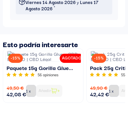
Viernes 14 Agosto 2026
y
Lunes 17
*
Agosto 2026
Esto podría interesarte
-15%
AGOTADO
-15%
Paquete 15g Gorilla Glue...
Pack 25g Critic
56 opiniones
55 
49,50 €
49,90 €
Añadir
Aña
42,08 €
42,42 €