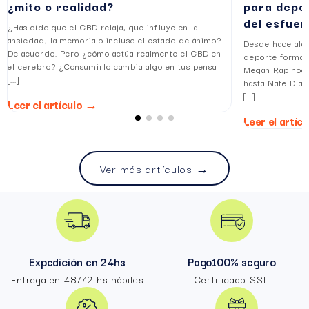
¿mito o realidad?
para depor
del esfuer
¿Has oído que el CBD relaja, que influye en la
ansiedad, la memoria o incluso el estado de ánimo?
Desde hace algu
De acuerdo. Pero ¿cómo actúa realmente el CBD en
deporte forman
el cerebro? ¿Consumirlo cambia algo en tus pensa
Megan Rapinoe,
[...]
hasta Nate Diaz
[...]
Leer el artículo →
Leer el artíc
Ver más artículos →
Expedición en 24hs
Pago100% seguro
Entrega en 48/72 hs hábiles
Certificado SSL