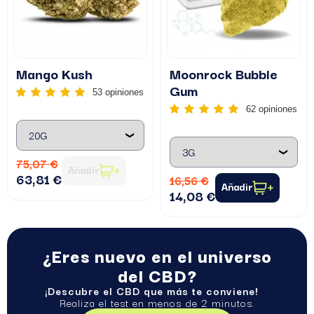
Mango Kush
Moonrock Bubble
Gum
53 opiniones
62 opiniones
75,07 €
Añadir
63,81 €
16,56 €
Añadir
14,08 €
¿Eres nuevo en el universo
del CBD?
¡Descubre el CBD que más te conviene!
Realiza el test en menos de 2 minutos.