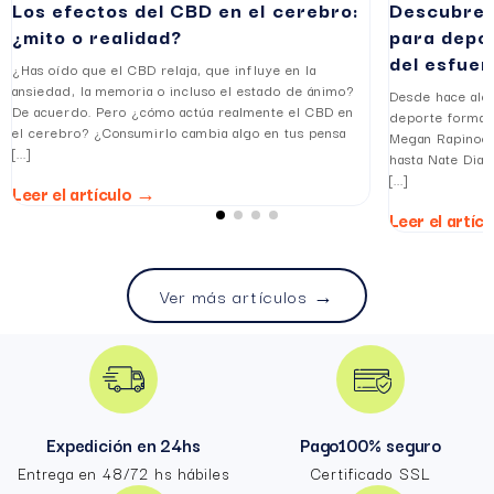
Los efectos del CBD en el cerebro:
Descubre l
¿mito o realidad?
para depor
del esfuer
¿Has oído que el CBD relaja, que influye en la
ansiedad, la memoria o incluso el estado de ánimo?
Desde hace algu
De acuerdo. Pero ¿cómo actúa realmente el CBD en
deporte forman
el cerebro? ¿Consumirlo cambia algo en tus pensa
Megan Rapinoe,
[...]
hasta Nate Diaz
[...]
Leer el artículo →
Leer el artíc
Ver más artículos →
Expedición en 24hs
Pago100% seguro
Entrega en 48/72 hs hábiles
Certificado SSL