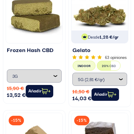
Desde
1,28 €/gr
Frozen Hash CBD
Gelato
63 opiniones
INDOOR
20%
CBD
15,90 €
Añadir
16,50 €
13,52 €
Añadir
14,03 €
-15%
-15%