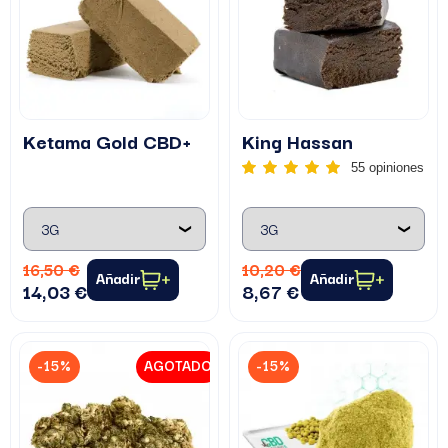
Ketama Gold CBD+
King Hassan
55 opiniones
16,50 €
10,20 €
Añadir
Añadir
14,03 €
8,67 €
-15%
AGOTADO
-15%