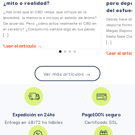
¿mito o realidad?
para depor
del esfuer
¿Has oído que el CBD relaja, que influye en la
ansiedad, la memoria o incluso el estado de ánimo?
Desde hace algu
De acuerdo. Pero ¿cómo actúa realmente el CBD en
deporte forman
el cerebro? ¿Consumirlo cambia algo en tus pensa
Megan Rapinoe,
[...]
hasta Nate Diaz
[...]
Leer el artículo →
Leer el artíc
Ver más artículos →
Expedición en 24hs
Pago100% seguro
Entrega en 48/72 hs hábiles
Certificado SSL