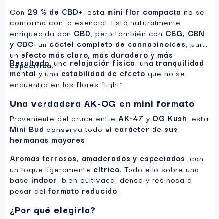
Con
29 % de CBD+
, esta
mini flor compacta
no se
conforma con lo esencial. Está naturalmente
enriquecida con
CBD
, pero también con
CBG, CBN
y CBC
: un
cóctel completo de cannabinoides
, para
un
efecto más claro, más duradero y más
Resultado
: una
relajación física
, una
tranquilidad
específico
.
mental
y una
estabilidad de efecto
que no se
encuentra en las flores “light”.
Una verdadera AK-OG en mini formato
Proveniente del cruce entre
AK-47
y
OG Kush
, esta
Mini Bud
conserva todo el
carácter de sus
hermanas mayores
:
Aromas terrosos, amaderados y especiados
, con
un toque ligeramente
cítrico
. Todo ello sobre una
base
indoor
, bien cultivada, densa y resinosa a
pesar del
formato reducido
.
¿Por qué elegirla?