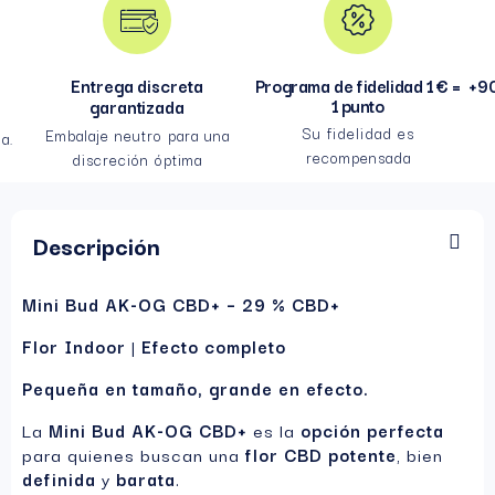
Entrega discreta
Programa de fidelidad 1 € =
+90
1 punto
garantizada
Su fidelidad es
Embalaje neutro para una
a.
recompensada
discreción óptima
Descripción
Mini Bud AK-OG CBD+ – 29 % CBD+
Flor Indoor
|
Efecto completo
Pequeña en tamaño, grande en efecto.
La
Mini Bud AK-OG CBD+
es la
opción perfecta
para quienes buscan una
flor CBD potente
, bien
definida
y
barata
.