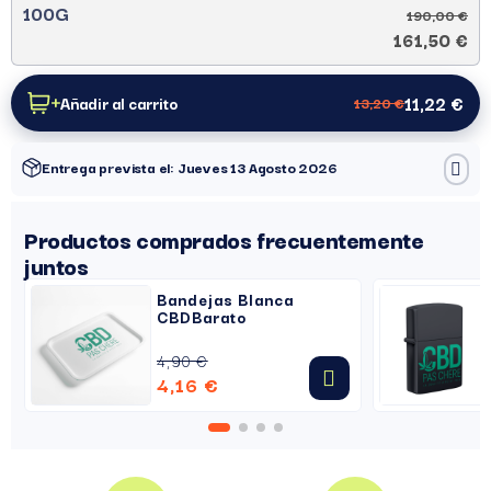
100G
190,00 €
161,50 €
11,22 €
Añadir al carrito
13,20 €
Entrega prevista el: Jueves 13 Agosto 2026
Productos comprados frecuentemente
juntos
Bandejas Blanca
CBDBarato
4,90 €
4,16 €