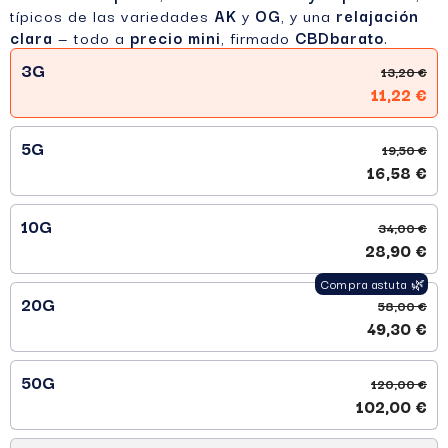
típicos de las variedades
AK
y
OG
, y una
relajación
clara
— todo a
precio mini
, firmado
CBDbarato
.
3G
13,20 €
11,22 €
5G
19,50 €
16,58 €
10G
34,00 €
28,90 €
20G
58,00 €
49,30 €
50G
120,00 €
102,00 €