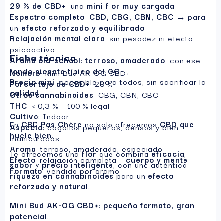
29 % de CBD+
: una
mini flor muy cargada
Espectro completo
:
CBD, CBG, CBN, CBC
→ para
un
efecto reforzado y equilibrado
Relajación mental clara
, sin pesadez ni efecto
psicoactivo
Ficha técnica
Aroma old-school
:
terroso, amaderado
, con ese
fondo picante típico del OG
Nombre
: Mini Bud AK-OG CBD+
Precio mini
: accesible para todos, sin sacrificar la
Porcentaje de CBD+
: 29 %
calidad
Otros cannabinoides
: CBG, CBN, CBC
THC
: < 0,3 % – 100 % legal
Cultivo
: Indoor
En
CBD Pas Chère
no solo ofrecemos
CBD que
Aspecto
: cogollos pequeños, densos y bien
huele bien
.
manicurados
Aroma
: terroso, amaderado, especiado
Te ofrecemos una
flor
que combina
eficacia
,
Efecto
: relajación completa –
cuerpo y mente
sabor
y
precio inteligente
, con una auténtica
Formato
: vendido por gramo
riqueza en cannabinoides
para un
efecto
reforzado y natural
.
Mini Bud AK-OG CBD+
:
pequeño formato, gran
potencial
.