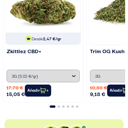
Desde
2,47 €/gr
Zkittlez CBD+
Trim OG Kush
17,70 €
10,80 €
Añadir
Añadir
15,05 €
9,18 €