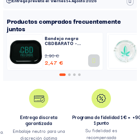
Entrega prevista el: Viernes 14 Agosto 2026
Productos comprados frecuentemente
juntos
Bandeja negra
CBDBARATO -
Metalizado
2,90 €
2,47 €
Entrega discreta
Programa de fidelidad 1 € =
+90
1 punto
garantizada
Su fidelidad es
Embalaje neutro para una
a.
recompensada
discreción óptima