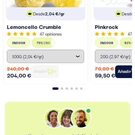
Desde
2,04 €/gr
Desde
Lemoncello Crumble
Pinkrock
47 opiniones
47 
INDOOR
75%
CBD
INDOOR
81%
C
240,00 €
70,00 €
Añadir
Añadir
204,00 €
59,50 €