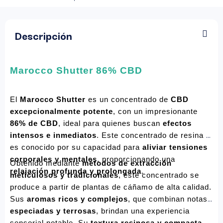
Descripción
Marocco Shutter 86% CBD
El 
Marocco Shutter
 es un concentrado de 
CBD 
excepcionalmente potente
, con un impresionante 
86% de CBD
, ideal para quienes buscan 
efectos 
intensos e inmediatos
. Este concentrado de resina 
es conocido por su capacidad para 
aliviar tensiones 
corporales y mentales
, proporcionando una 
Obtenido mediante 
métodos de extracción 
relajación profunda y prolongada
.
meticulosos y tradicionales
, este concentrado se 
produce a partir de plantas de cáñamo de alta calidad. 
Sus 
aromas ricos y complejos
, que combinan notas 
especiadas y terrosas
, brindan una experiencia 
sensorial notable. Su 
textura resinosa y compacta