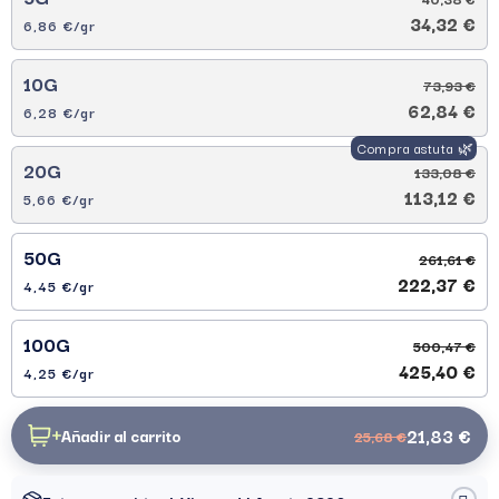
34,32 €
6,86 €/gr
10G
73,93 €
62,84 €
6,28 €/gr
20G
133,08 €
113,12 €
5,66 €/gr
50G
261,61 €
222,37 €
4,45 €/gr
100G
500,47 €
425,40 €
4,25 €/gr
21,83 €
Añadir al carrito
25,68 €