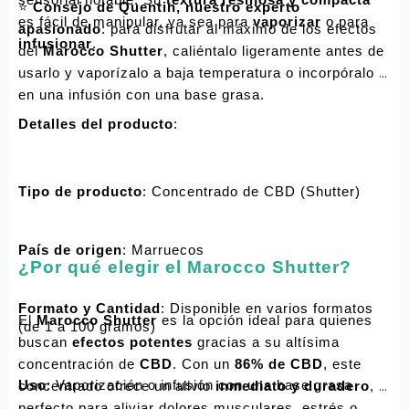
⭐ 
Consejo de Quentin, nuestro experto 
es fácil de manipular, ya sea para 
vaporizar
 o para 
apasionado
: para disfrutar al máximo de los efectos 
infusionar
.
del 
Marocco Shutter
, caliéntalo ligeramente antes de 
usarlo y vaporízalo a baja temperatura o incorpóralo 
en una infusión con una base grasa.
Detalles del producto
:
Tipo de producto
: Concentrado de CBD (Shutter)
País de origen
: Marruecos
¿Por qué elegir el Marocco Shutter?
Formato y Cantidad
: Disponible en varios formatos 
El 
Marocco Shutter
 es la opción ideal para quienes 
(de 1 a 100 gramos)
buscan 
efectos potentes
 gracias a su altísima 
concentración de 
CBD
. Con un 
86% de CBD
, este 
Uso
: Vaporización o infusión con una base grasa
concentrado ofrece un alivio 
inmediato y duradero
, 
perfecto para aliviar dolores musculares, estrés o 