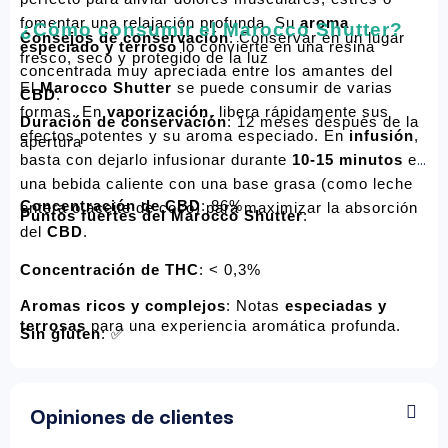
fomentar una relajación profunda. Su 
aroma 
¿Cómo consumir el Marocco Shutter?
Consejos de conservación
: Conservar en un lugar 
especiado y terroso
 lo convierte en una resina 
fresco, seco y protegido de la luz
concentrada muy apreciada entre los amantes del 
El 
Marocco Shutter
 se puede consumir de varias 
CBD
.
formas. En 
vaporización
, libera rápidamente sus 
Duración de conservación
: 12 meses después de la 
efectos potentes y su aroma especiado. En 
infusión
, 
apertura
basta con dejarlo infusionar durante 
10-15 minutos
 en 
una bebida caliente con una base grasa (como leche 
Concentración de CBD
: 86%
entera o aceite de coco) para maximizar la absorción 
Puntos fuertes del Marocco Shutter
:
del 
CBD
.
Concentración de THC
: < 0,3%
Aromas ricos y complejos
: Notas 
especiadas y 
terrosas
 para una experiencia aromática profunda.
Sin gluten
: ✅
Versatilidad
: Perfecto para vaporización o infusión, 
Apto para veganos
: ✅
Opiniones de clientes
según tus preferencias.